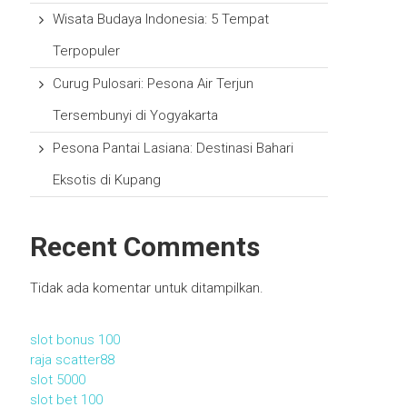
Wisata Budaya Indonesia: 5 Tempat
Terpopuler
Curug Pulosari: Pesona Air Terjun
Tersembunyi di Yogyakarta
Pesona Pantai Lasiana: Destinasi Bahari
Eksotis di Kupang
Recent Comments
Tidak ada komentar untuk ditampilkan.
slot bonus 100
raja scatter88
slot 5000
slot bet 100