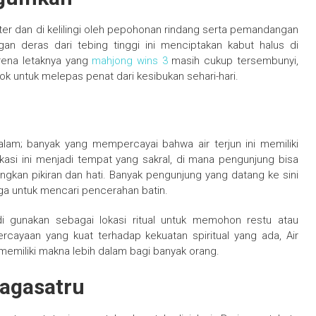
meter dan di kelilingi oleh pepohonan rindang serta pemandangan
gan deras dari tebing tinggi ini menciptakan kabut halus di
rena letaknya yang
mahjong wins 3
masih cukup tersembunyi,
cok untuk melepas penat dari kesibukan sehari-hari.
alam; banyak yang mempercayai bahwa air terjun ini memiliki
okasi ini menjadi tempat yang sakral, di mana pengunjung bisa
kan pikiran dan hati. Banyak pengunjung yang datang ke sini
uga untuk mencari pencerahan batin.
 di gunakan sebagai lokasi ritual untuk memohon restu atau
rcayaan yang kuat terhadap kekuatan spiritual yang ada, Air
emiliki makna lebih dalam bagi banyak orang.
Jagasatru