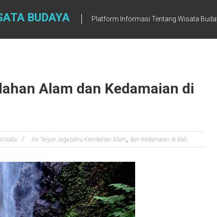
SATA BUDAYA
Platform Informasi Tentang Wisata Bud
ndahan Alam dan Kedamaian di
,
Wisata
Air Terjun Jagasatru Keindahan Alam
dan Kedamaian di Bali