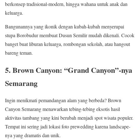
berkonsep tradisional-modern, hingga wahana untuk anak dan
keluarga.
Bangunannya yang ikonik dengan kubah-kubah menyerupai
stupa Borobudur membuat Dusun Semilir mudah dikenali. Cocok
banget buat liburan keluarga, rombongan sekolah, atau hangout
bareng teman.
5. Brown Canyon: “Grand Canyon”-nya
Semarang
Ingin menikmati pemandangan alam yang berbeda? Brown
Canyon Semarang menawarkan tebing-tebing eksotis hasil
aktivitas tambang yang kini berubah menjadi spot wisata populer.
Tempat ini sering jadi lokasi foto prewedding karena landscape-
nya yang dramatis dan unik.