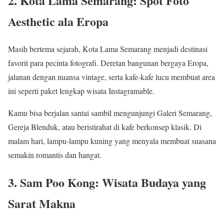
2. Kota Lama Semarang: Spot Foto
Aesthetic ala Eropa
Masih bertema sejarah, Kota Lama Semarang menjadi destinasi
favorit para pecinta fotografi. Deretan bangunan bergaya Eropa,
jalanan dengan nuansa vintage, serta kafe-kafe lucu membuat area
ini seperti paket lengkap wisata Instagramable.
Kamu bisa berjalan santai sambil mengunjungi Galeri Semarang,
Gereja Blenduk, atau beristirahat di kafe berkonsep klasik. Di
malam hari, lampu-lampu kuning yang menyala membuat suasana
semakin romantis dan hangat.
3. Sam Poo Kong: Wisata Budaya yang
Sarat Makna