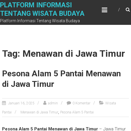
Skip
PLATFORM INFORMASI
to
TENTANG WISATA BUDAYA
content
Platform Informasi Tentang Wisata Budaya
Tag: Menawan di Jawa Timur
Pesona Alam 5 Pantai Menawan
di Jawa Timur
Januari 16, 2025
admin
0 Komentar
Wisata
,
Pantai
Menawan di Jawa Timur
Pesona Alam 5 Pantai
Pesona Alam 5 Pantai Menawan di Jawa Timur
– Jawa Timur