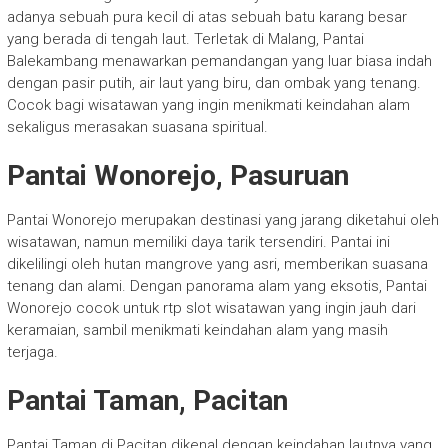
adanya sebuah pura kecil di atas sebuah batu karang besar
yang berada di tengah laut. Terletak di Malang, Pantai
Balekambang menawarkan pemandangan yang luar biasa indah
dengan pasir putih, air laut yang biru, dan ombak yang tenang.
Cocok bagi wisatawan yang ingin menikmati keindahan alam
sekaligus merasakan suasana spiritual.
Pantai Wonorejo, Pasuruan
Pantai Wonorejo merupakan destinasi yang jarang diketahui oleh
wisatawan, namun memiliki daya tarik tersendiri. Pantai ini
dikelilingi oleh hutan mangrove yang asri, memberikan suasana
tenang dan alami. Dengan panorama alam yang eksotis, Pantai
Wonorejo cocok untuk
rtp slot
wisatawan yang ingin jauh dari
keramaian, sambil menikmati keindahan alam yang masih
terjaga.
Pantai Taman, Pacitan
Pantai Taman di Pacitan dikenal dengan keindahan lautnya yang