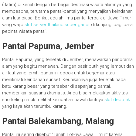
(Jatim) di kenal dengan berbagai destinasi wisata alamnya yang
mempesona, terutama pantai-pantai yang menyajikan keindahan
alam luar biasa. Berikut adalah lima pantai terbaik di Jawa Timur
yang wajib
slot server thailand super gacor
di kunjungi bagi para
pecinta wisata pantai.
Pantai Papuma, Jember
Pantai Papuma, yang terletak di Jember, menawarkan panorama
alam yang begitu menawan. Dengan pasir putih yang lembut dan
air laut yang jernih, pantai ini cocok untuk berjemur atau
menikmati keindahan sunset. Keunikannya juga terletak pada
batu karang besar yang tersebar di sepanjang pantai,
memberikan suasana dramatis. Anda bisa melakukan aktivitas
snorkeling untuk melihat keindahan bawah lautnya
slot depo 5k
yang kaya akan terumbu karang.
Pantai Balekambang, Malang
Pantai ini sering disebut “Tanah Lot-nya Jawa Timur” karena