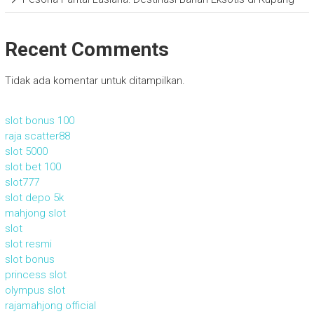
Recent Comments
Tidak ada komentar untuk ditampilkan.
slot bonus 100
raja scatter88
slot 5000
slot bet 100
slot777
slot depo 5k
mahjong slot
slot
slot resmi
slot bonus
princess slot
olympus slot
rajamahjong official