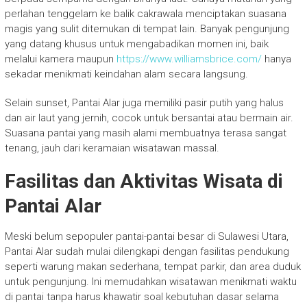
perlahan tenggelam ke balik cakrawala menciptakan suasana
magis yang sulit ditemukan di tempat lain. Banyak pengunjung
yang datang khusus untuk mengabadikan momen ini, baik
melalui kamera maupun
https://www.williamsbrice.com/
hanya
sekadar menikmati keindahan alam secara langsung.
Selain sunset, Pantai Alar juga memiliki pasir putih yang halus
dan air laut yang jernih, cocok untuk bersantai atau bermain air.
Suasana pantai yang masih alami membuatnya terasa sangat
tenang, jauh dari keramaian wisatawan massal.
Fasilitas dan Aktivitas Wisata di
Pantai Alar
Meski belum sepopuler pantai-pantai besar di Sulawesi Utara,
Pantai Alar sudah mulai dilengkapi dengan fasilitas pendukung
seperti warung makan sederhana, tempat parkir, dan area duduk
untuk pengunjung. Ini memudahkan wisatawan menikmati waktu
di pantai tanpa harus khawatir soal kebutuhan dasar selama