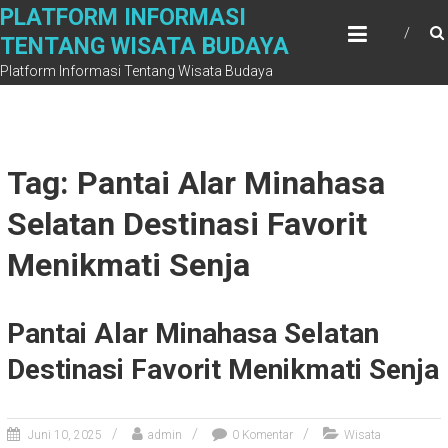
Skip
PLATFORM INFORMASI
to
TENTANG WISATA BUDAYA
content
Platform Informasi Tentang Wisata Budaya
Tag: Pantai Alar Minahasa
Selatan Destinasi Favorit
Menikmati Senja
Pantai Alar Minahasa Selatan
Destinasi Favorit Menikmati Senja
Juni 10, 2025
admin
0 Komentar
Wisata