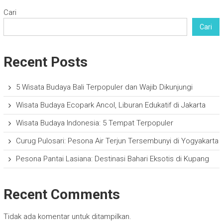
Cari
Cari
Recent Posts
5 Wisata Budaya Bali Terpopuler dan Wajib Dikunjungi
Wisata Budaya Ecopark Ancol, Liburan Edukatif di Jakarta
Wisata Budaya Indonesia: 5 Tempat Terpopuler
Curug Pulosari: Pesona Air Terjun Tersembunyi di Yogyakarta
Pesona Pantai Lasiana: Destinasi Bahari Eksotis di Kupang
Recent Comments
Tidak ada komentar untuk ditampilkan.