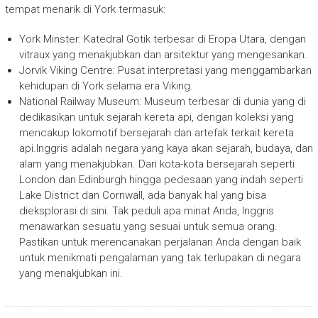
tempat menarik di York termasuk:
York Minster: Katedral Gotik terbesar di Eropa Utara, dengan
vitraux yang menakjubkan dan arsitektur yang mengesankan.
Jorvik Viking Centre: Pusat interpretasi yang menggambarkan
kehidupan di York selama era Viking.
National Railway Museum: Museum terbesar di dunia yang di
dedikasikan untuk sejarah kereta api, dengan koleksi yang
mencakup lokomotif bersejarah dan artefak terkait kereta
api.Inggris adalah negara yang kaya akan sejarah, budaya, dan
alam yang menakjubkan. Dari kota-kota bersejarah seperti
London dan Edinburgh hingga pedesaan yang indah seperti
Lake District dan Cornwall, ada banyak hal yang bisa
dieksplorasi di sini. Tak peduli apa minat Anda, Inggris
menawarkan sesuatu yang sesuai untuk semua orang.
Pastikan untuk merencanakan perjalanan Anda dengan baik
untuk menikmati pengalaman yang tak terlupakan di negara
yang menakjubkan ini.