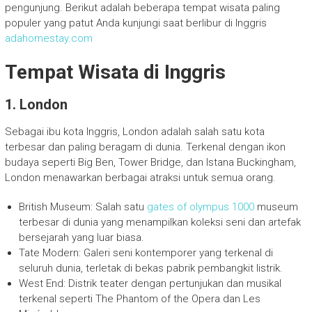
pengunjung. Berikut adalah beberapa tempat wisata paling
populer yang patut Anda kunjungi saat berlibur di Inggris
adahomestay.com
Tempat Wisata di Inggris
1. London
Sebagai ibu kota Inggris, London adalah salah satu kota
terbesar dan paling beragam di dunia. Terkenal dengan ikon
budaya seperti Big Ben, Tower Bridge, dan Istana Buckingham,
London menawarkan berbagai atraksi untuk semua orang.
British Museum: Salah satu
gates of olympus 1000
museum
terbesar di dunia yang menampilkan koleksi seni dan artefak
bersejarah yang luar biasa.
Tate Modern: Galeri seni kontemporer yang terkenal di
seluruh dunia, terletak di bekas pabrik pembangkit listrik.
West End: Distrik teater dengan pertunjukan dan musikal
terkenal seperti The Phantom of the Opera dan Les