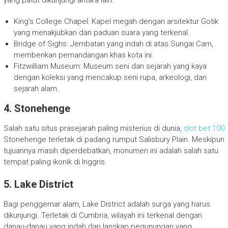
yang patut dikunjungi antara lain:
King’s College Chapel: Kapel megah dengan arsitektur Gotik
yang menakjubkan dan paduan suara yang terkenal.
Bridge of Sighs: Jembatan yang indah di atas Sungai Cam,
memberikan pemandangan khas kota ini.
Fitzwilliam Museum: Museum seni dan sejarah yang kaya
dengan koleksi yang mencakup seni rupa, arkeologi, dan
sejarah alam.
4. Stonehenge
Salah satu situs prasejarah paling misterius di dunia,
slot bet 100
Stonehenge terletak di padang rumput Salisbury Plain. Meskipun
tujuannya masih diperdebatkan, monumen ini adalah salah satu
tempat paling ikonik di Inggris.
5. Lake District
Bagi penggemar alam, Lake District adalah surga yang harus
dikunjungi. Terletak di Cumbria, wilayah ini terkenal dengan
danau-danau yang indah dan lanskap pegunungan yang