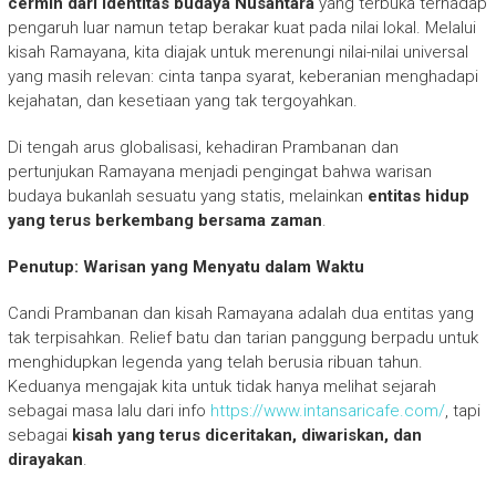
cermin dari identitas budaya Nusantara
yang terbuka terhadap
pengaruh luar namun tetap berakar kuat pada nilai lokal. Melalui
kisah Ramayana, kita diajak untuk merenungi nilai-nilai universal
yang masih relevan: cinta tanpa syarat, keberanian menghadapi
kejahatan, dan kesetiaan yang tak tergoyahkan.
Di tengah arus globalisasi, kehadiran Prambanan dan
pertunjukan Ramayana menjadi pengingat bahwa warisan
budaya bukanlah sesuatu yang statis, melainkan
entitas hidup
yang terus berkembang bersama zaman
.
Penutup: Warisan yang Menyatu dalam Waktu
Candi Prambanan dan kisah Ramayana adalah dua entitas yang
tak terpisahkan. Relief batu dan tarian panggung berpadu untuk
menghidupkan legenda yang telah berusia ribuan tahun.
Keduanya mengajak kita untuk tidak hanya melihat sejarah
sebagai masa lalu dari info
https://www.intansaricafe.com/
, tapi
sebagai
kisah yang terus diceritakan, diwariskan, dan
dirayakan
.