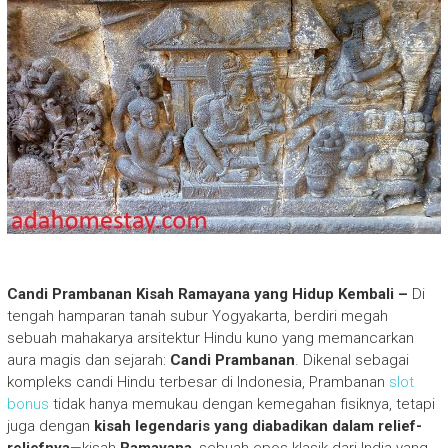
Candi Prambanan Kisah Ramayana yang Hidup Kembali –
Di
tengah hamparan tanah subur Yogyakarta, berdiri megah
sebuah mahakarya arsitektur Hindu kuno yang memancarkan
aura magis dan sejarah:
Candi Prambanan
. Dikenal sebagai
kompleks candi Hindu terbesar di Indonesia, Prambanan
slot
bonus
tidak hanya memukau dengan kemegahan fisiknya, tetapi
juga dengan
kisah legendaris yang diabadikan dalam relief-
reliefnya
—kisah
Ramayana
, sebuah epos klasik dari India yang