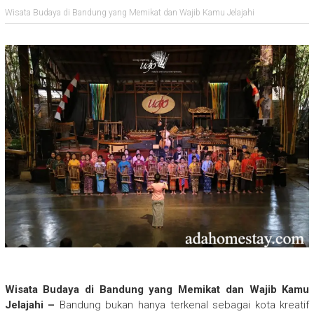
Wisata Budaya di Bandung yang Memikat dan Wajib Kamu Jelajahi
Wisata Budaya di Bandung yang Memikat dan Wajib Kamu
Jelajahi –
Bandung bukan hanya terkenal sebagai kota kreatif