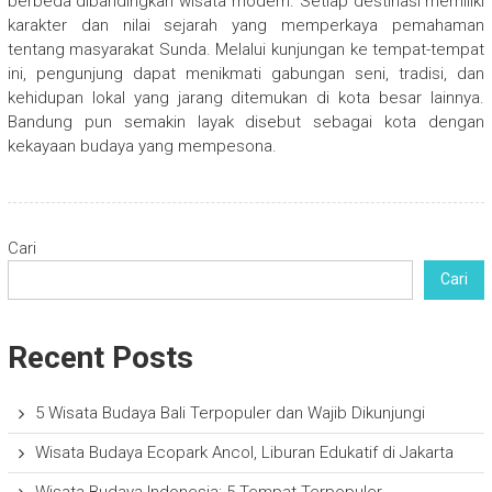
berbeda dibandingkan wisata modern. Setiap destinasi memiliki
karakter dan nilai sejarah yang memperkaya pemahaman
tentang masyarakat Sunda. Melalui kunjungan ke tempat-tempat
ini, pengunjung dapat menikmati gabungan seni, tradisi, dan
kehidupan lokal yang jarang ditemukan di kota besar lainnya.
Bandung pun semakin layak disebut sebagai kota dengan
kekayaan budaya yang mempesona.
Cari
Cari
Recent Posts
5 Wisata Budaya Bali Terpopuler dan Wajib Dikunjungi
Wisata Budaya Ecopark Ancol, Liburan Edukatif di Jakarta
Wisata Budaya Indonesia: 5 Tempat Terpopuler