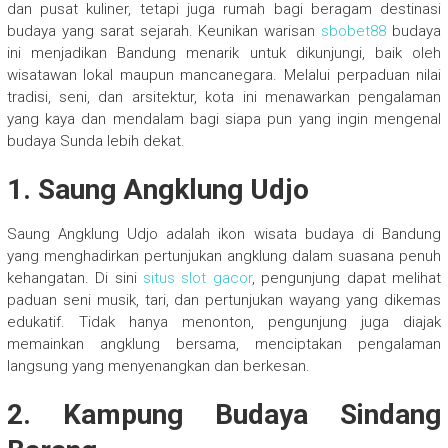
dan pusat kuliner, tetapi juga rumah bagi beragam destinasi
budaya yang sarat sejarah. Keunikan warisan
sbobet88
budaya
ini menjadikan Bandung menarik untuk dikunjungi, baik oleh
wisatawan lokal maupun mancanegara. Melalui perpaduan nilai
tradisi, seni, dan arsitektur, kota ini menawarkan pengalaman
yang kaya dan mendalam bagi siapa pun yang ingin mengenal
budaya Sunda lebih dekat.
1. Saung Angklung Udjo
Saung Angklung Udjo adalah ikon wisata budaya di Bandung
yang menghadirkan pertunjukan angklung dalam suasana penuh
kehangatan. Di sini
situs slot gacor
, pengunjung dapat melihat
paduan seni musik, tari, dan pertunjukan wayang yang dikemas
edukatif. Tidak hanya menonton, pengunjung juga diajak
memainkan angklung bersama, menciptakan pengalaman
langsung yang menyenangkan dan berkesan.
2. Kampung Budaya Sindang