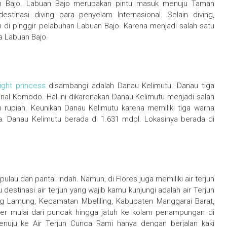
uan Bajo. Labuan Bajo merupakan pintu masuk menuju Taman
tinasi diving para penyelam Internasional. Selain diving,
di pinggir pelabuhan Labuan Bajo. Karena menjadi salah satu
a Labuan Bajo.
light princess
disambangi adalah Danau Kelimutu. Danau tiga
nal Komodo. Hal ini dikarenakan Danau Kelimutu menjadi salah
rupiah. Keunikan Danau Kelimutu karena memiliki tiga warna
ia. Danau Kelimutu berada di 1.631 mdpl. Lokasinya berada di
au dan pantai indah. Namun, di Flores juga memiliki air terjun
 destinasi air terjun yang wajib kamu kunjungi adalah air Terjun
ung Lamung, Kecamatan Mbeliling, Kabupaten Manggarai Barat,
meter mulai dari puncak hingga jatuh ke kolam penampungan di
enuju ke Air Terjun Cunca Rami hanya dengan berjalan kaki