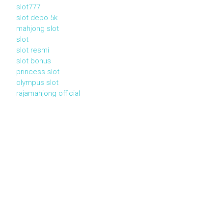
slot777
slot depo 5k
mahjong slot
slot
slot resmi
slot bonus
princess slot
olympus slot
rajamahjong official