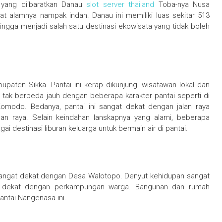
yang diibaratkan Danau
slot server thailand
Toba-nya Nusa
t alamnya nampak indah. Danau ini memiliki luas sekitar 513
ingga menjadi salah satu destinasi ekowisata yang tidak boleh
upaten Sikka. Pantai ini kerap dikunjungi wisatawan lokal dan
tak berbeda jauh dengan beberapa karakter pantai seperti di
Komodo. Bedanya, pantai ini sangat dekat dengan jalan raya
an raya. Selain keindahan lanskapnya yang alami, beberapa
i destinasi liburan keluarga untuk bermain air di pantai.
sangat dekat dengan Desa Walotopo. Denyut kehidupan sangat
gat dekat dengan perkampungan warga. Bangunan dan rumah
antai Nangenasa ini.