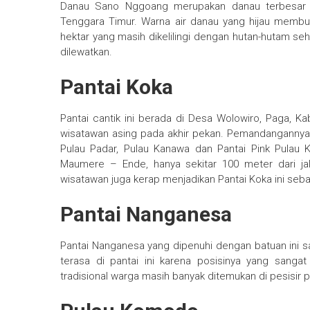
Danau Sano Nggoang merupakan danau terbesar 
Tenggara Timur. Warna air danau yang hijau membua
hektar yang masih dikelilingi dengan hutan-hutam seh
dilewatkan.
Pantai Koka
Pantai cantik ini berada di Desa Wolowiro, Paga, Kab
wisatawan asing pada akhir pekan. Pemandangannya 
Pulau Padar, Pulau Kanawa dan Pantai Pink Pulau 
Maumere – Ende, hanya sekitar 100 meter dari jal
wisatawan juga kerap menjadikan Pantai Koka ini sebaga
Pantai Nanganesa
Pantai Nanganesa yang dipenuhi dengan batuan ini 
terasa di pantai ini karena posisinya yang san
tradisional warga masih banyak ditemukan di pesisir p