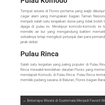
Pulau Komodo
Tempat wisata di Flores pertama yang wajib dikun
cagar alam yang merupakan bagian Taman Nasiona
menjadi salah satu keajaiban dunia yang tidak bole
dijaga di pulau ini. Meskipun komodo-komodo ini
memiliki air liur yang mengandung bakteri memat
sebaiknya tetap mengikuti petunjuk dari para pemand
jarak dekat.
Pulau Rinca
Salah satu kegiatan yang paling populer di Pulau Ri
Rinca mewakili keindahan daratan Flores yang meme
mendapati Komodo di Pulau Rinca. Pulau Rinca ter
memiliki padang savana di Baluran, Flores bagian Barat
←
Beberapa Wisata di Guatemala Menjadi Favorit W