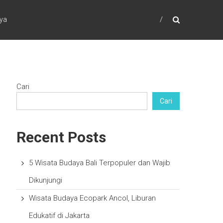
aya
Cari
Cari
Recent Posts
5 Wisata Budaya Bali Terpopuler dan Wajib
Dikunjungi
Wisata Budaya Ecopark Ancol, Liburan
Edukatif di Jakarta