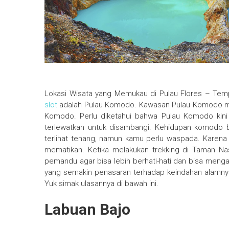
Lokasi Wisata yang Memukau di Pulau Flores – Temp
slot
adalah Pulau Komodo. Kawasan Pulau Komodo m
Komodo. Perlu diketahui bahwa Pulau Komodo kini 
terlewatkan untuk disambangi. Kehidupan komodo b
terlihat tenang, namun kamu perlu waspada. Karena
mematikan. Ketika melakukan trekking di Taman Na
pemandu agar bisa lebih berhati-hati dan bisa meng
yang semakin penasaran terhadap keindahan alamnya
Yuk simak ulasannya di bawah ini.
Labuan Bajo