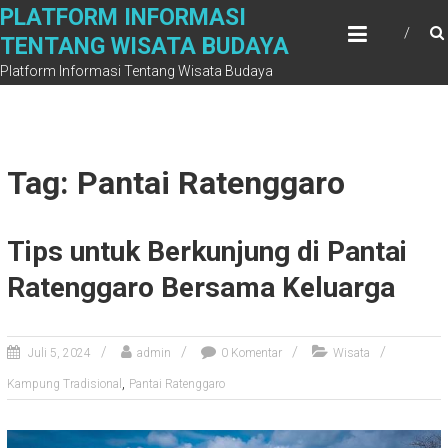
Skip
PLATFORM INFORMASI
to
TENTANG WISATA BUDAYA
content
Platform Informasi Tentang Wisata Budaya
Tag: Pantai Ratenggaro
Tips untuk Berkunjung di Pantai
Ratenggaro Bersama Keluarga
Juli 5, 2024
admin
0 Komentar
Wisata
,
Kampung Tradisional
Pantai Ratenggaro