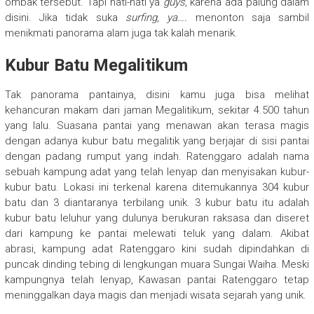
ombak tersebut. Tapi hati-hati ya
guys,
karena ada palung dalam
disini. Jika tidak suka
surfing
,
ya….
menonton saja sambil
menikmati panorama alam juga tak kalah menarik.
Kubur Batu Megalitikum
Tak panorama pantainya, disini kamu juga bisa melihat
kehancuran makam dari jaman Megalitikum, sekitar 4.500 tahun
yang lalu. Suasana pantai yang menawan akan terasa magis
dengan adanya kubur batu megalitik yang berjajar di sisi pantai
dengan padang rumput yang indah. Ratenggaro adalah nama
sebuah kampung adat yang telah lenyap dan menyisakan kubur-
kubur batu. Lokasi ini terkenal karena ditemukannya 304 kubur
batu dan 3 diantaranya terbilang unik. 3 kubur batu itu adalah
kubur batu leluhur yang dulunya berukuran raksasa dan diseret
dari kampung ke pantai melewati teluk yang dalam. Akibat
abrasi, kampung adat Ratenggaro kini sudah dipindahkan di
puncak dinding tebing di lengkungan muara Sungai Waiha. Meski
kampungnya telah lenyap, Kawasan pantai Ratenggaro tetap
meninggalkan daya magis dan menjadi wisata sejarah yang unik.